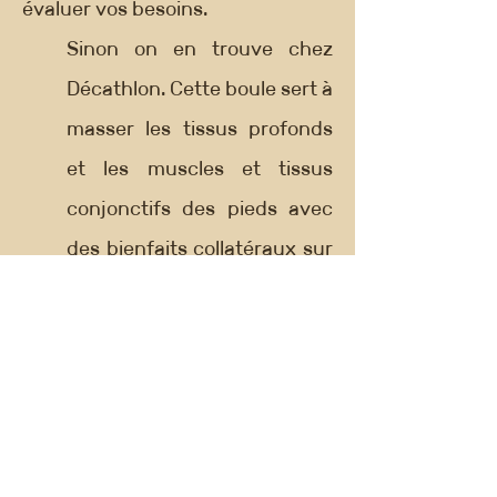
évaluer vos besoins.
Sinon on en trouve chez
Décathlon. Cette boule sert à
masser les tissus profonds
et les muscles et tissus
conjonctifs des pieds avec
des bienfaits collatéraux sur
les genoux et les hanches,
elle sert également pour les
tissus profonds et muscles
des mains avec des bienfaits
sur les coudes et les épaules
- >
lien
decathlon.fr