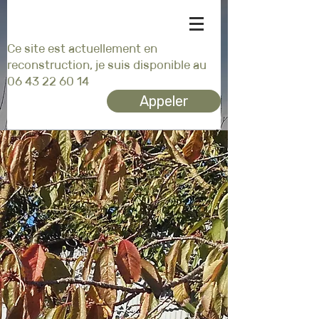
Ce site est actuellement en
reconstruction, je suis disponible au
06 43 22 60 14
Appeler