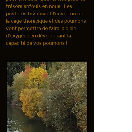
trésors enfouis en nous. Les
postures favorisant l'ouverture de
la cage thoracique et des poumons
vont permettre de faire le plein
d'oxygène en développant la
capacité de vos poumons !