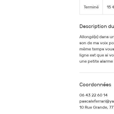
15
euros
Terminé
T
15 
e
r
m
Description du
i
Allongé(e) dans u
n
son de ma voix po
é
même temps vous êt
ligne est que si v
une petite alarme 
Coordonnées
06 43 22 60 14
pascaleferrari@ya
10 Rue Grande, 77