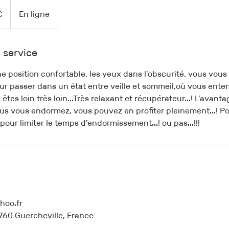
€
En ligne
 service
ne position confortable, les yeux dans l'obscurité, vous vo
ur passer dans un état entre veille et sommeil,où vous ente
es loin très loin...Très relaxant et récupérateur...! L'avant
ous vous endormez, vous pouvez en profiter pleinement...! Po
pour limiter le temps d'endormissement...! ou pas...!!!
hoo.fr
760 Guercheville, France