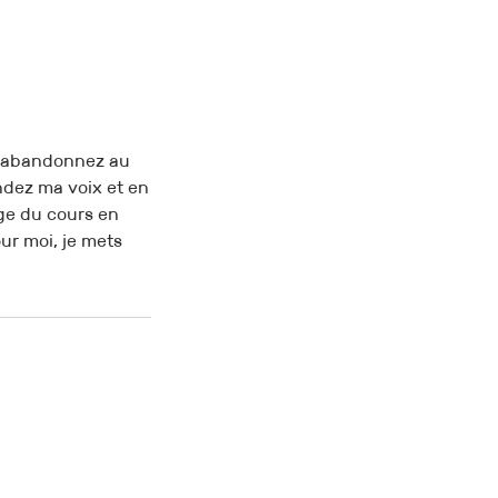
us abandonnez au
ndez ma voix et en
age du cours en
ur moi, je mets